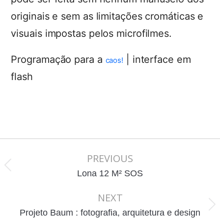
originais e sem as limitações cromáticas e
visuais impostas pelos microfilmes.
Programação para a
| interface em
caos!
flash
PREVIOUS
Project
Previous
Lona 12 M² SOS
navigation
project:
NEXT
Next
Projeto Baum : fotografia, arquitetura e design